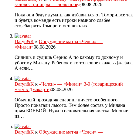
заново: три игры — ноль побед
08.08.2026
Пока они будут думать,как избавиться от Томори,все так
и будет,в команде есть игроки намного слабее
его,сбагрить Томори и оставить их…
Daryn&K
к
Обсуждение матча «Челси» —
«Милан»
08.08.2026
Сидишь и судишь Серию А по какому то дохлому и
убогому Милану. Ребенок и то толковое скажеь Джафик.
А если…
Daryn&K
к
«Челси» — «Милан» 3-0 (товарищеский
матч в Джакарте)
08.08.2026
Обычный проходняк спаринг ничего особенного.
Просто покатали лысого. Тем более состав у Милана
прям БОЕВОЙ. Нужна основательная чистка. Многие
из…
Daryn&K
к
Обсуждение матча «Челси» —