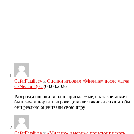
CafarFataliyev
к
Оценки игрокам «Милана» после матча
с «Челси» (0-3)
08.08.2026
Разгром,а оценки вполне приемлемые,как такое может
быть,зачем портить игроков,ставьте такие оценки,чтобы
они реально оценивали свою игру
CafarFataliyev
к
«Милану» Аморима предстоит начать