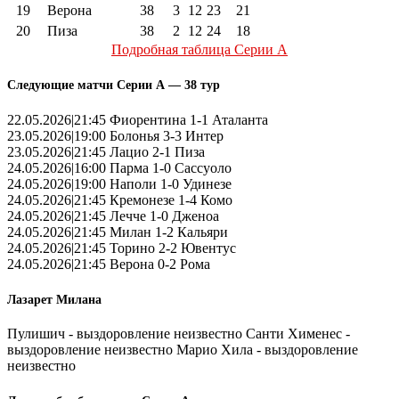
19
Верона
38
3
12
23
21
20
Пиза
38
2
12
24
18
Подробная таблица Серии А
Следующие матчи Серии А — 38 тур
22.05.2026|21:45 Фиорентина 1-1 Аталанта
23.05.2026|19:00 Болонья 3-3 Интер
23.05.2026|21:45 Лацио 2-1 Пиза
24.05.2026|16:00 Парма 1-0 Сассуоло
24.05.2026|19:00 Наполи 1-0 Удинезе
24.05.2026|21:45 Кремонезе 1-4 Комо
24.05.2026|21:45 Лечче 1-0 Дженоа
24.05.2026|21:45 Милан 1-2 Кальяри
24.05.2026|21:45 Торино 2-2 Ювентус
24.05.2026|21:45 Верона 0-2 Рома
Лазарет Милана
Пулишич - выздоровление неизвестно Санти Хименес -
выздоровление неизвестно Марио Хила - выздоровление
неизвестно