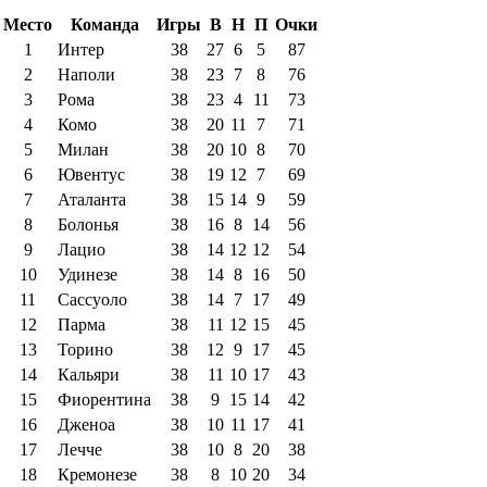
Место
Команда
Игры
В
Н
П
Очки
1
Интер
38
27
6
5
87
2
Наполи
38
23
7
8
76
3
Рома
38
23
4
11
73
4
Комо
38
20
11
7
71
5
Милан
38
20
10
8
70
6
Ювентус
38
19
12
7
69
7
Аталанта
38
15
14
9
59
8
Болонья
38
16
8
14
56
9
Лацио
38
14
12
12
54
10
Удинезе
38
14
8
16
50
11
Сассуоло
38
14
7
17
49
12
Парма
38
11
12
15
45
13
Торино
38
12
9
17
45
14
Кальяри
38
11
10
17
43
15
Фиорентина
38
9
15
14
42
16
Дженоа
38
10
11
17
41
17
Лечче
38
10
8
20
38
18
Кремонезе
38
8
10
20
34