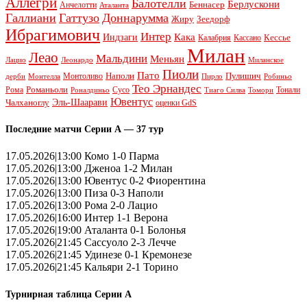
Аллегри
Балотелли
Берлускони
Беннасер
Анчелотти
Аталанта
Галлиани
Гаттузо
Доннарумма
Жиру
Зеедорф
Ибрагимович
Интер
Кака
Индзаги
Кессье
Калабрия
Кассано
Милан
Леао
Мальдини
Меньян
Леонардо
Лацио
Миланское
Пиоли
Пато
Наполи
Монтоливо
Пулишич
Монтелла
Пирло
дерби
Робиньо
Тео Эрнандес
Рома
Романьоли
Сусо
Тонали
Роналдиньо
Тиаго Силва
Томори
Ювентус
Эль-Шаарави
Чалханоглу
оценки GdS
Последние матчи Серии А — 37 тур
17.05.2026|13:00 Комо 1-0 Парма
17.05.2026|13:00 Дженоа 1-2 Милан
17.05.2026|13:00 Ювентус 0-2 Фиорентина
17.05.2026|13:00 Пиза 0-3 Наполи
17.05.2026|13:00 Рома 2-0 Лацио
17.05.2026|16:00 Интер 1-1 Верона
17.05.2026|19:00 Аталанта 0-1 Болонья
17.05.2026|21:45 Сассуоло 2-3 Лечче
17.05.2026|21:45 Удинезе 0-1 Кремонезе
17.05.2026|21:45 Кальяри 2-1 Торино
Турнирная таблица Серии А