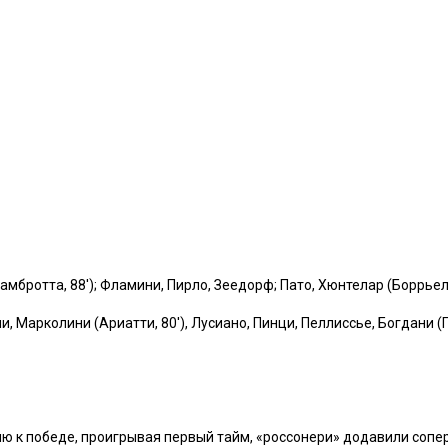
мбротта, 88′); Фламини, Пирло, Зеедорф; Пато, Хюнтелар (Боррьелло
Марколини (Ариатти, 80′), Лусиано, Пинци, Пеллиссье, Богдани (Гр
 к победе, проигрывая первый тайм, «россонери» додавили сопер