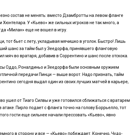
езно состав не менять: вместо Дзамбротты на левом фланге
 Хюнтелара. У «Кьево» же сильных игроков не так много, а
гда «Милан» еще не вошел в игру.
и, тот бьет с лету, укладывая мячишко в уголок. Быстро! Лишь
учший шанс за тайм был у Зеедорфа, принявшего фланговую
л мяч во вратаря, добавив в Соррентино и шанс после отскока.
весы Оддо, Роналдиньо и Зеедорфа были основным оружием
 отличной передачи Пинци — выше ворот. Надо признать, тайм
ентино сегодня выдал один из своих лучших матчей в карьере,
иво ушел от Тиаго Силвы и уже готовился сближаться с вратарем
 атаке. Пирло подает с фланга точно на голову Боррьелло, тот
этого гости еще сильнее начали прессовать «Кьево», явно
емного в сторону и все — «Кьево» побеждает. Конечно, Чудо-