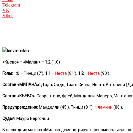
Telegram
VK
Viber
«Кьево» – «Милан» – 1:2
(1:0)
Голы:
1:0 – Пинци (7′),
1:1
–
Неста
(81′),
1:2
–
Неста
(90′).
Состав «МИЛАНА»:
Дида; Оддо, Тиаго Силва, Неста, Антонини (Дза
Состав «КЬЕВО»:
Соррентино, Фрей, Манделли, Мореро, Мантовани, 
Предупреждения
: Манделли (45′), Пинци (81′),
Фламини
(86′).
Судья:
Мауро Бергонци.
В последних матчах «Милан» демонстрирует феноменальную волю