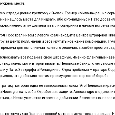
 нужном месте.
ну к традиционно крепкому «Кьево». Тренер «Милана» решил серь
не нашлось места для Индзаги, ибо к Роналдиньо и Пато добавили
жно, именно этим хозяева и взяли соперника в начале встречи, ко
ол. Прострел низом с левого края находит в центре штрафной Пинц
ру за центр поля, начав и себе крутить кое-какие комбинации. Л
времени для выполнения голевого решения, а хавбек просто всади
 отслеживать все подачи в свою штрафную. Именно фланговые на
о» под конец мог и второй ввалить: Пеллиссье бахнул с лету после
ли у Пато, Зеедорфа и Роналдиньо. Одна проблема — вратарь Сорр
ррьелло, что добавило гостям преимущество в верховой борьбе.
нтратаку, которая едва не завершилась голом. Это Пеллиссье крас
Несте догнать себя. Отработав в защите, Алессандро сгодился и в
аться, а Неста уже четко играет на добивании. Естественно, после 
, потянув удар Граноче головой метров с двух-трех, не дальше! Н