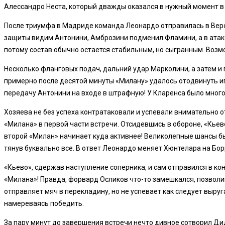
Алессандро Неста, который дважды оказался в нужный момент в
После триумфа в Мадриде команда Леонардо отправилась в Веро
защиты видим Антонини, Амброзини подменил Фламини, а в атаке 
потому состав обычно остается стабильным, но сыгранным. Возмо
Несколько фланговых подач, дальний удар Марколини, а затем и г
примерно после десятой минуты «Милану» удалось отодвинуть иг
передачу Антонини на входе в штрафную! У Кларенса было много 
Хозяева не без успеха контратаковали и успевали внимательно
«Милана» в первой части встречи. Отсидевшись в обороне, «Кьев
второй «Милан» начинает куда активнее! Великолепные шансы бы
тянув буквально все. В ответ Леонардо меняет Хюнтелара на Бо
«Кьево», сдержав наступление соперника, и сам отправился в ко
«Милана»! Правда, форвард Осликов что-то замешкался, позволив 
отправляет мяч в перекладину, но не успевает как следует выруг
намереваясь победить.
За пару минут до завершения встречи нечто дивное сотворил Дида