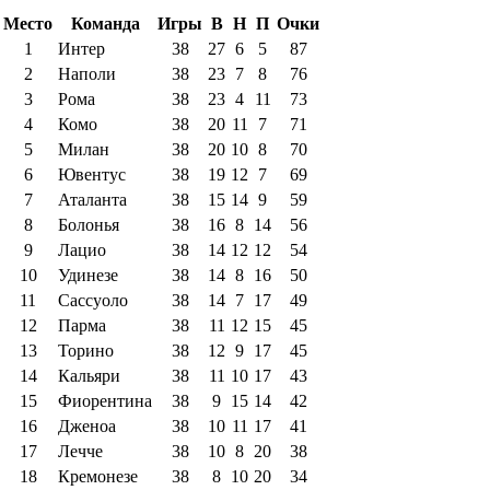
Место
Команда
Игры
В
Н
П
Очки
1
Интер
38
27
6
5
87
2
Наполи
38
23
7
8
76
3
Рома
38
23
4
11
73
4
Комо
38
20
11
7
71
5
Милан
38
20
10
8
70
6
Ювентус
38
19
12
7
69
7
Аталанта
38
15
14
9
59
8
Болонья
38
16
8
14
56
9
Лацио
38
14
12
12
54
10
Удинезе
38
14
8
16
50
11
Сассуоло
38
14
7
17
49
12
Парма
38
11
12
15
45
13
Торино
38
12
9
17
45
14
Кальяри
38
11
10
17
43
15
Фиорентина
38
9
15
14
42
16
Дженоа
38
10
11
17
41
17
Лечче
38
10
8
20
38
18
Кремонезе
38
8
10
20
34