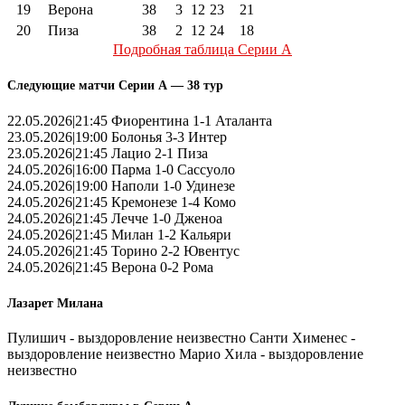
19
Верона
38
3
12
23
21
20
Пиза
38
2
12
24
18
Подробная таблица Серии А
Следующие матчи Серии А — 38 тур
22.05.2026|21:45 Фиорентина 1-1 Аталанта
23.05.2026|19:00 Болонья 3-3 Интер
23.05.2026|21:45 Лацио 2-1 Пиза
24.05.2026|16:00 Парма 1-0 Сассуоло
24.05.2026|19:00 Наполи 1-0 Удинезе
24.05.2026|21:45 Кремонезе 1-4 Комо
24.05.2026|21:45 Лечче 1-0 Дженоа
24.05.2026|21:45 Милан 1-2 Кальяри
24.05.2026|21:45 Торино 2-2 Ювентус
24.05.2026|21:45 Верона 0-2 Рома
Лазарет Милана
Пулишич - выздоровление неизвестно Санти Хименес -
выздоровление неизвестно Марио Хила - выздоровление
неизвестно