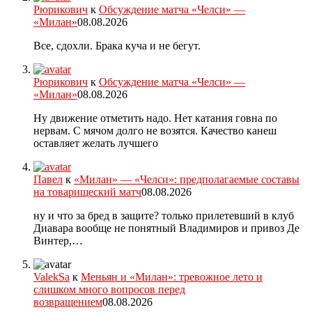
Рюрикович
к
Обсуждение матча «Челси» —
«Милан»
08.08.2026
Все, сдохли. Брака куча и не бегут.
Рюрикович
к
Обсуждение матча «Челси» —
«Милан»
08.08.2026
Ну движение отметить надо. Нет катания говна по
нервам. С мячом долго не возятся. Качество канеш
оставляет желать лучшего
Павел
к
«Милан» — «Челси»: предполагаемые составы
на товарищеский матч
08.08.2026
ну и что за бред в защите? только прилетевший в клуб
Диавара вообще не понятный Владимиров и привоз Де
Винтер,…
ValekSa
к
Меньян и «Милан»: тревожное лето и
слишком много вопросов перед
возвращением
08.08.2026