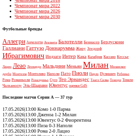
Чемпионат мира 2018
Чемпионат мира 2022
Чемпионат мира 2026
Чемпионат мира 2030
Футбольные бренды
Аллегри
Балотелли
Берлускони
Беннасер
Анчелотти
Аталанта
Галлиани
Гаттузо
Доннарумма
Жиру
Зеедорф
Ибрагимович
Интер
Кака
Индзаги
Кессье
Калабрия
Кассано
Милан
Леао
Мальдини
Меньян
Леонардо
Лацио
Миланское
Пиоли
Пато
Наполи
Монтоливо
Пулишич
Монтелла
Пирло
дерби
Робиньо
Тео Эрнандес
Рома
Романьоли
Сусо
Тонали
Роналдиньо
Тиаго Силва
Томори
Ювентус
Эль-Шаарави
Чалханоглу
оценки GdS
Последние матчи Серии А — 37 тур
17.05.2026|13:00 Комо 1-0 Парма
17.05.2026|13:00 Дженоа 1-2 Милан
17.05.2026|13:00 Ювентус 0-2 Фиорентина
17.05.2026|13:00 Пиза 0-3 Наполи
17.05.2026|13:00 Рома 2-0 Лацио