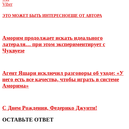
Viber
ЭТО МОЖЕТ БЫТЬ ИНТЕРЕСНО
ЕЩЕ ОТ АВТОРА
Аморим продолжает искать идеального
латераля… при этом экспериментирует с
Чуквуезе
Агент Яшари исключил разговоры об уходе: «У
него есть все качества, чтобы играть в системе
Аморима»
С Днем Рождения, Федерико Джунти!
ОСТАВЬТЕ ОТВЕТ