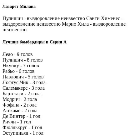
Лазарет Милана
Пулишич - выздоровление неизвестно Санти Хименес -
выздоровление неизвестно Марио Хила - выздоровление
неизвестно
Лучшие бомбардиры в Серии А
Леао - 9 голов
Пулишич - 8 голов
Нкунку - 7 голов
Рабьо - 6 голов
Павлович - 5 голов
Лофтус-Чик - 3 гола
Салемакерс - 3 гола
Бартезаги - 2 гола
Модрич - 2 гола
Фофана - 2 гола
Атекаме - 2 гола
Де Винтер - 1 гол
Риччи - 1 гол
Фюллькруг - 1 гол
Эступиньян - 1 гол