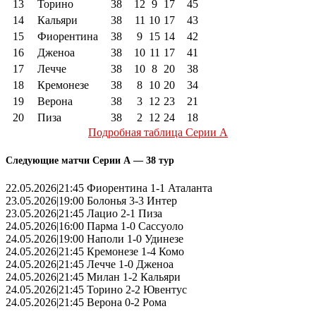
13
Торино
38
12
9
17
45
14
Кальяри
38
11
10
17
43
15
Фиорентина
38
9
15
14
42
16
Дженоа
38
10
11
17
41
17
Лечче
38
10
8
20
38
18
Кремонезе
38
8
10
20
34
19
Верона
38
3
12
23
21
20
Пиза
38
2
12
24
18
Подробная таблица Серии А
Следующие матчи Серии А — 38 тур
22.05.2026|21:45 Фиорентина 1-1 Аталанта
23.05.2026|19:00 Болонья 3-3 Интер
23.05.2026|21:45 Лацио 2-1 Пиза
24.05.2026|16:00 Парма 1-0 Сассуоло
24.05.2026|19:00 Наполи 1-0 Удинезе
24.05.2026|21:45 Кремонезе 1-4 Комо
24.05.2026|21:45 Лечче 1-0 Дженоа
24.05.2026|21:45 Милан 1-2 Кальяри
24.05.2026|21:45 Торино 2-2 Ювентус
24.05.2026|21:45 Верона 0-2 Рома