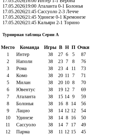
17.05.2026|16:00 Интер 1-1 Верона
17.05.2026|19:00 Аталанта 0-1 Болонья
17.05.2026|21:45 Сассуоло 2-3 Лечче
17.05.2026|21:45 Удинезе 0-1 Кремонезе
17.05.2026|21:45 Кальяри 2-1 Торино
Турнирная таблица Серии А
Место
Команда
Игры
В
Н
П
Очки
1
Интер
38
27
6
5
87
2
Наполи
38
23
7
8
76
3
Рома
38
23
4
11
73
4
Комо
38
20
11
7
71
5
Милан
38
20
10
8
70
6
Ювентус
38
19
12
7
69
7
Аталанта
38
15
14
9
59
8
Болонья
38
16
8
14
56
9
Лацио
38
14
12
12
54
10
Удинезе
38
14
8
16
50
11
Сассуоло
38
14
7
17
49
12
Парма
38
11
12
15
45