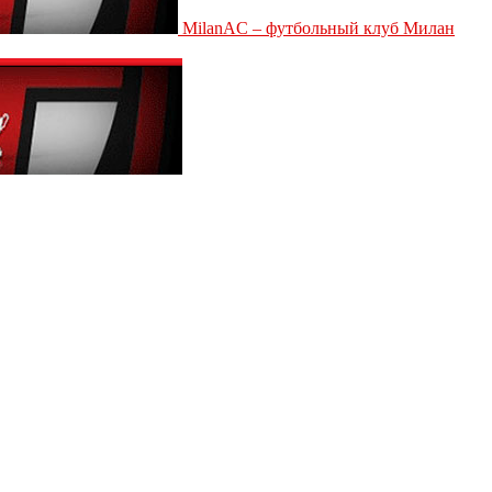
MilanAC – футбольный клуб Милан