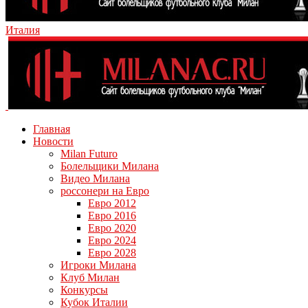
Италия
Главная
Новости
Milan Futuro
Болельщики Милана
Видео Милана
россонери на Евро
Евро 2012
Евро 2016
Евро 2020
Евро 2024
Евро 2028
Игроки Милана
Клуб Милан
Конкурсы
Кубок Италии