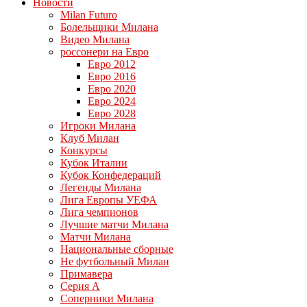
Новости
Milan Futuro
Болельщики Милана
Видео Милана
россонери на Евро
Евро 2012
Евро 2016
Евро 2020
Евро 2024
Евро 2028
Игроки Милана
Клуб Милан
Конкурсы
Кубок Италии
Кубок Конфедераций
Легенды Милана
Лига Европы УЕФА
Лига чемпионов
Лучшие матчи Милана
Матчи Милана
Национальные сборные
Не футбольный Милан
Примавера
Серия А
Соперники Милана