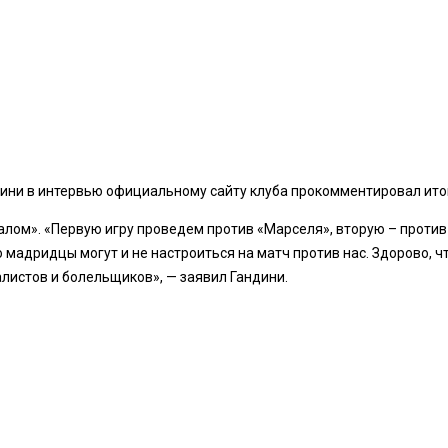
ни в интервью официальному сайту клуба прокомментировал итог
лом». «Первую игру проведем против «Марселя», вторую – против 
о мадридцы могут и не настроиться на матч против нас. Здорово, ч
листов и болельщиков», — заявил Гандини.