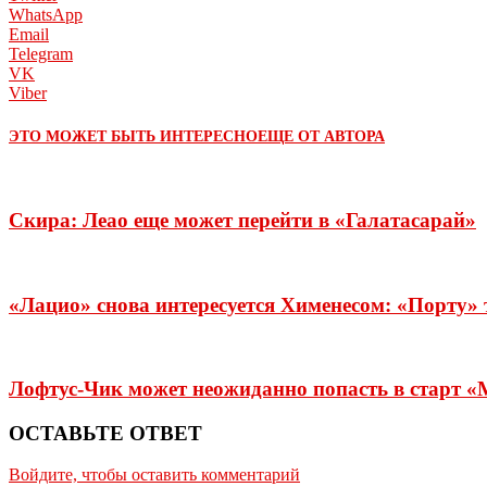
WhatsApp
Email
Telegram
VK
Viber
ЭТО МОЖЕТ БЫТЬ ИНТЕРЕСНО
ЕЩЕ ОТ АВТОРА
Скира: Леао еще может перейти в «Галатасарай»
«Лацио» снова интересуется Хименесом: «Порту»
Лофтус-Чик может неожиданно попасть в старт «
ОСТАВЬТЕ ОТВЕТ
Войдите, чтобы оставить комментарий